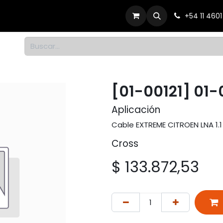
Productos
Dónde comprar
Contacto
+54 11 460
1
[01-00121] 01-
Aplicación
Cable EXTREME CITROEN LNA 1.1
Cross
$
133.872,53