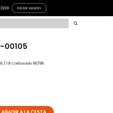
Iniciar sesión
3200
4-00105
6 / 1.8 Carburado 90/96
AÑADIR A LA CESTA