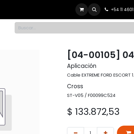
Productos
Dónde comprar
Contacto
+54 11 460
1
[04-00105] 0
Aplicación
Cable EXTREME FORD ESCORT 1.
Cross
ST-V05 / F00099C524
$
133.872,53