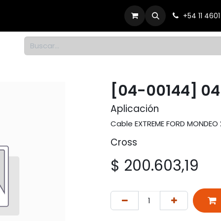
Productos
Dónde comprar
Contacto
+54 11 460
1
[04-00144] 0
Aplicación
Cable EXTREME FORD MONDEO 2
Cross
$
200.603,19