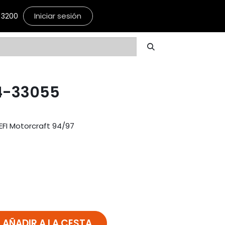
Iniciar sesión
3200
4-33055
EFI Motorcraft 94/97
AÑADIR A LA CESTA