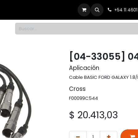
Productos
Dónde comprar
Contacto
+54 11 460
1
[04-33055] 0
Aplicación
Cable BASIC FORD GALAXY 1.8/
Cross
F00099C544
$
20.413,03