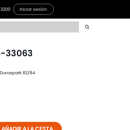
Iniciar sesión
3200
4-33063
 Duraspark 82/84
AÑADIR A LA CESTA