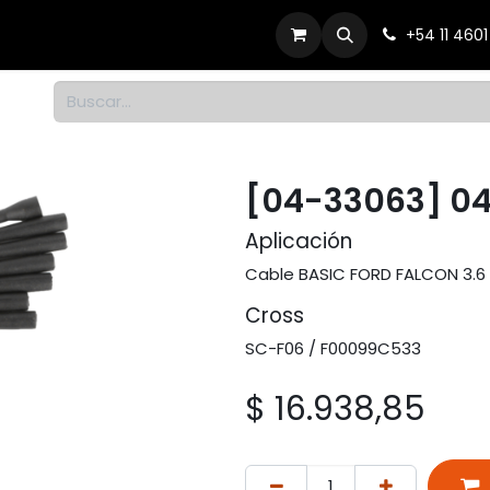
Productos
Dónde comprar
Contacto
+54 11 460
1
[04-33063] 0
Aplicación
Cable BASIC FORD FALCON 3.6
Cross
SC-F06 / F00099C533
$
16.938,85