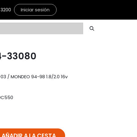
Iniciar sesión
3200
4-33080
3 / MONDEO 94-98 1.8/2.0 16v
99C550
AÑADIR A LA CESTA