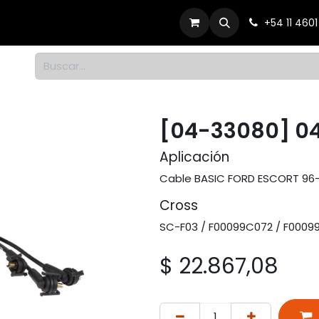
Productos
Dónde comprar
Contacto
+54 11 460
1
[04-33080] 0
Aplicación
Cable BASIC FORD ESCORT 96-0
Cross
SC-F03 / F00099C072 / F000
$
22.867,08