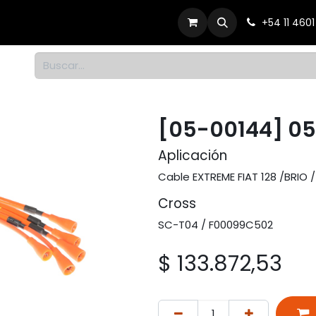
Productos
Dónde comprar
Contacto
+54 11 460
1
[05-00144] 0
Aplicación
Cable EXTREME FIAT 128 /BRIO /
Cross
SC-T04 / F00099C502
$
133.872,53