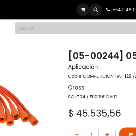
Productos
Dónde comprar
Contacto
+54 11 460
1
[05-00244] 0
Aplicación
Cable COMPETICION FIAT 128 /B
Cross
SC-T04 / F00099C502
$
45.535,56