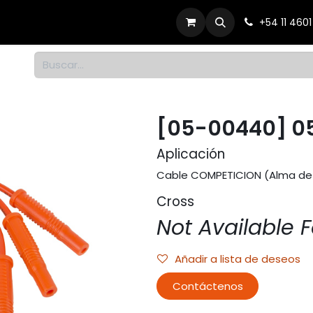
Productos
Dónde comprar
Contacto
+54 11 460
1
[05-00440] 0
Aplicación
Cable COMPETICION (Alma de 
Cross
Not Available F
Añadir a lista de deseos
Contáctenos