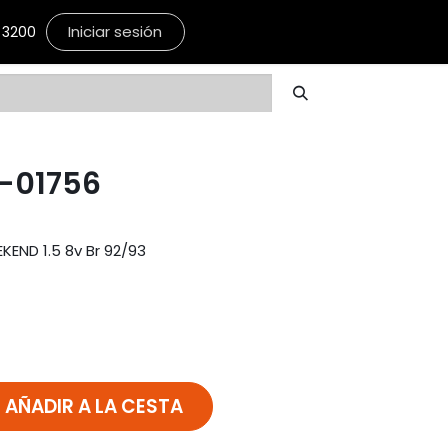
Iniciar sesión
3200
-01756
END 1.5 8v Br 92/93
AÑADIR A LA CESTA