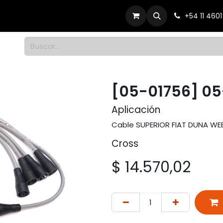
Productos
Dónde comprar
Contacto
+54 11 460
1
[05-01756] 05
Aplicación
Cable SUPERIOR FIAT DUNA WEEK
Cross
$
14.570,02