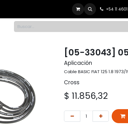
Productos
Dónde comprar
Contacto
+54 11 460
1
[05-33043] 0
Aplicación
Cable BASIC FIAT 125 1.8 1973/
Cross
$
11.856,32