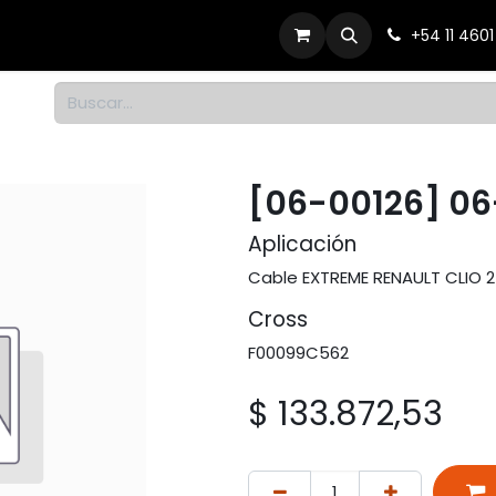
Productos
Dónde comprar
Contacto
+54 11 460
1
[06-00126] 06
Aplicación
Cable EXTREME RENAULT CLIO 2 
Cross
F00099C562
$
133.872,53