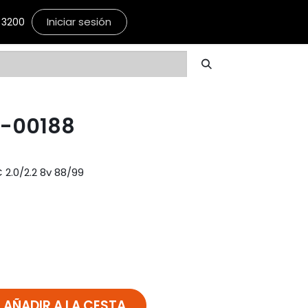
Iniciar sesión
3200
6-00188
2.0/2.2 8v 88/99
AÑADIR A LA CESTA