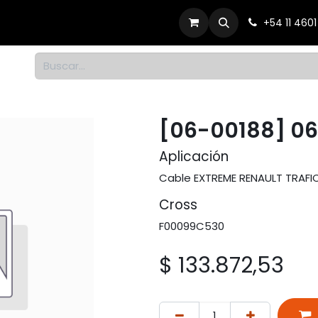
Productos
Dónde comprar
Contacto
+54 11 460
1
[06-00188] 0
Aplicación
Cable EXTREME RENAULT TRAFIC 
Cross
F00099C530
$
133.872,53