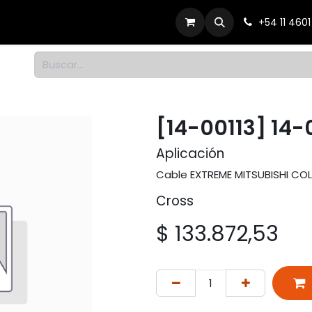
Productos
Dónde comprar
Contacto
+54 11 460
1
[14-00113] 14-
Aplicación
Cable EXTREME MITSUBISHI COLT
Cross
$
133.872,53