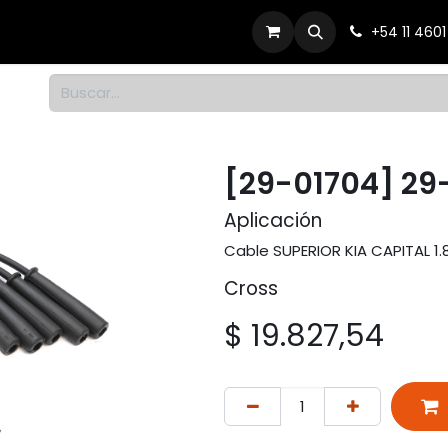
Productos
Dónde comprar
Contacto
+54 11 460
1
[29-01704] 29
Aplicación
Cable SUPERIOR KIA CAPITAL 1.
Cross
$
19.827,54