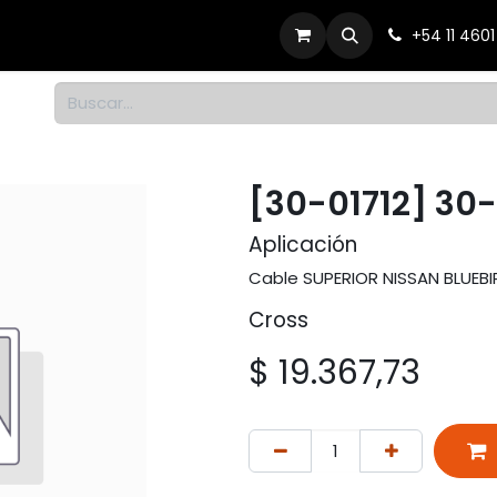
Productos
Dónde comprar
Contacto
+54 11 460
1
[30-01712] 30-
Aplicación
Cable SUPERIOR NISSAN BLUEBI
Cross
$
19.367,73