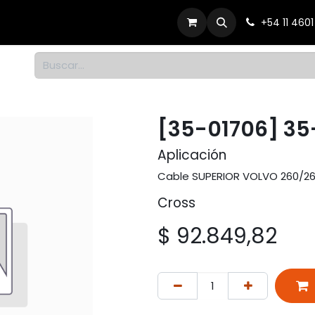
Productos
Dónde comprar
Contacto
+54 11 460
1
[35-01706] 35
Aplicación
Cable SUPERIOR VOLVO 260/26
Cross
$
92.849,82