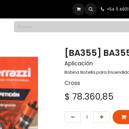
Productos
Dónde comprar
Contacto
+54 11 460
1
[BA355] BA35
Aplicación
Bobina Botella para Encendido
Cross
$
78.360,85