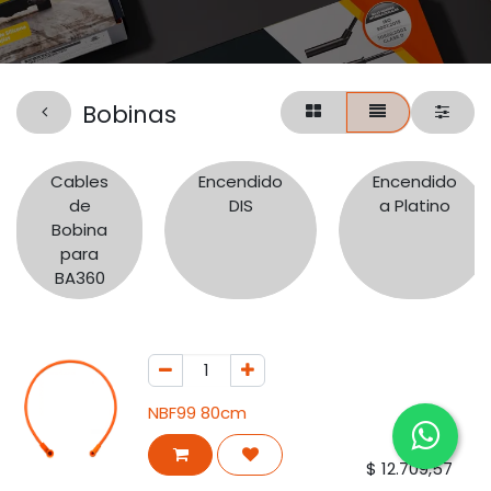
Bobinas
Cables
Encendido
Encendido
de
DIS
a Platino
Bobina
para
BA360
NBF99 80cm
$
12.709,57