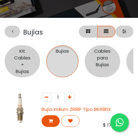
Bujías
Kit
Bujías
Cables
Cables
para
+
Bujías
Bujías
Bujía Iridium ZR8IP Tipo BKR8EIX
$
17.250,68