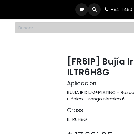
Productos
Dónde comprar
Contacto
+54 11 460
1
[FR6IP] Bujía I
ILTR6H8G
Aplicación
BUJIA IRIDIUM+PLATINO - Rosca
Cónico - Rango térmico 6
Cross
ILTR6H8G