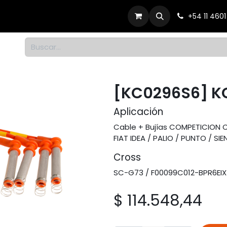
Productos
Dónde comprar
Contacto
+54 11 460
1
[KC0296S6] K
Aplicación
Cable + Bujías COMPETICION CHE
FIAT IDEA / PALIO / PUNTO / SIE
Cross
SC-G73 / F00099C012-BPR6EIX
$
114.548,44