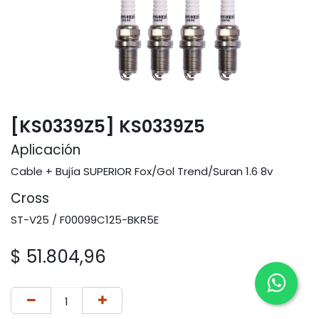
[KS0339Z5] KS0339Z5
Aplicación
Cable + Bujía SUPERIOR Fox/Gol Trend/Suran 1.6 8v
Cross
ST-V25 / F00099C125-BKR5E
$
51.804,96