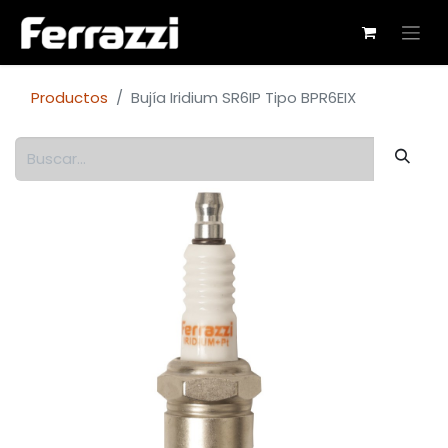
Productos
Bujía Iridium SR6IP Tipo BPR6EIX