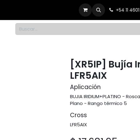
Productos
Dónde comprar
Contacto
+54 11 460
1
[XR5IP] Bujía 
LFR5AIX
Aplicación
BUJIA IRIDIUM+PLATINO - Rosca 
Plano - Rango térmico 5
Cross
LFR5AIX