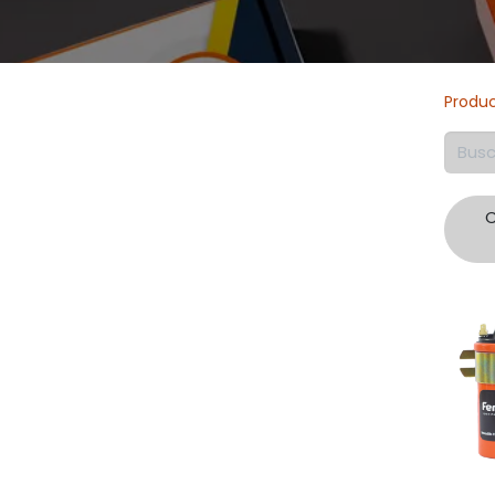
Produ
C