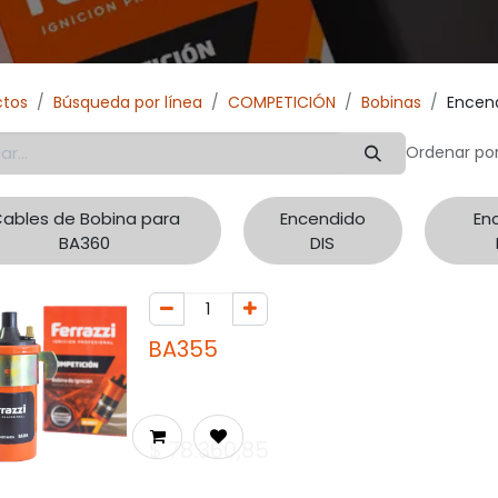
ctos
Búsqueda por línea
COMPETICIÓN
Bobinas
Encend
Ordenar por
ables de Bobina para
Encendido
En
BA360
DIS
BA355
$
78.360,85