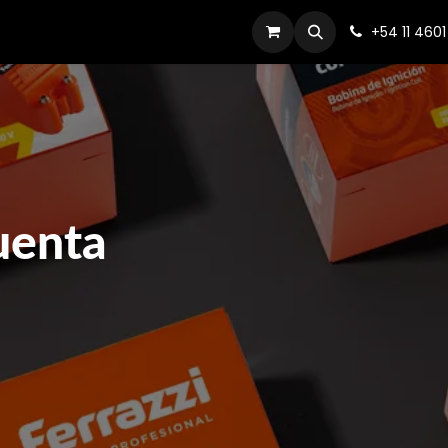
Productos
Dónde comprar
Contacto
+54 11 460
1
uenta