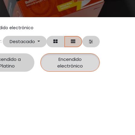
ido electrónico
Destacado
:
cendido a
Encendido
Platino
electrónico