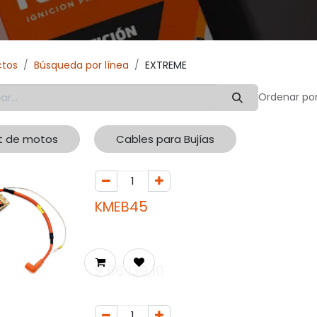
ctos
Búsqueda por línea
EXTREME
Ordenar por
it de motos
Cables para Bujías
KMEB45
$
66.139,10