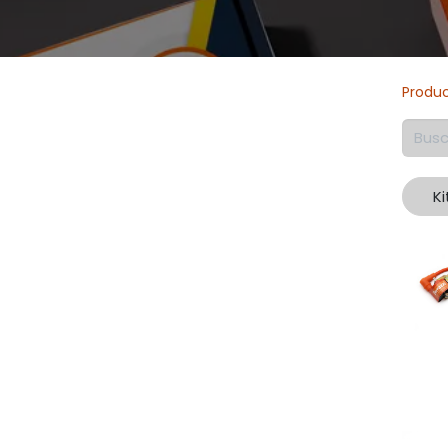
Produ
K