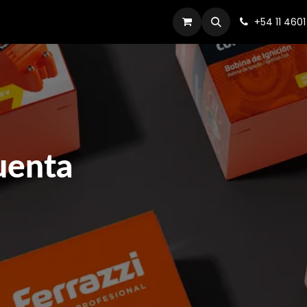
Productos
Dónde comprar
Contacto
+54 11 460
1
uenta