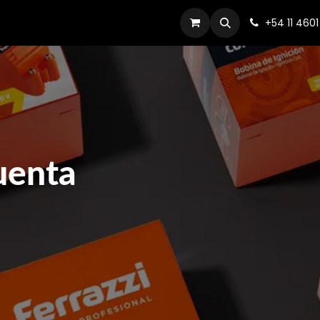
Productos
Dónde comprar
Contacto
+54 11 460
1
uenta