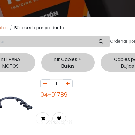
ctos
Búsqueda por producto
Ordenar por
KIT PARA
Kit Cables +
Cables p
MOTOS
Bujías
Bujías
04-01789
$
23.898,78